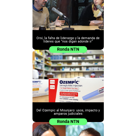
Orsi, la falta de liderazgo y la demanda de
líderes que “nos digan adonde ir”
Ronda NTN
Del Ozempic al Mounjaro: usos, impacto y
amparos judiciales
Ronda NTN