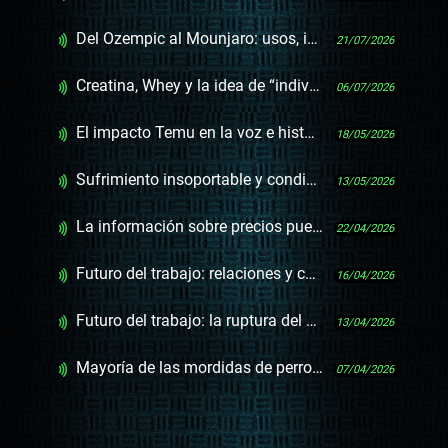
Del Ozempic al Mounjaro: usos, impacto y amparos judiciales
21/07/2026
Creatina, Whey y la idea de “individualizar” el consumo de suplementos deportivos
06/07/2026
El impacto Temu en la voz e historia de la ferretería, la feria y las jugueterías
18/05/2026
Sufrimiento insoportable y condición del paciente: ¿cómo se elaboró el decreto de eutanasia?
13/05/2026
La información sobre precios puede y debe rendir más
22/04/2026
Futuro del trabajo: relaciones y cambios ante las “explosiones” del presente
16/04/2026
Futuro del trabajo: la ruptura del paradigma clásico y la desconexión digital
13/04/2026
Mayoría de las mordidas de perros es a niños y dentro del hogar
07/04/2026