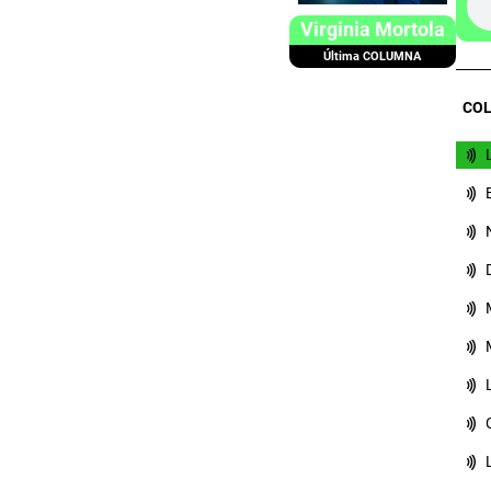
Virginia Mortola
Última COLUMNA
COL