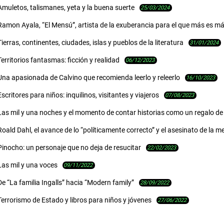
Amuletos, talismanes, yeta y la buena suerte
25/03/2024
Ramon Ayala, “El Mensú”, artista de la exuberancia para el que más es m
Tierras, continentes, ciudades, islas y pueblos de la literatura
31/01/2024
Territorios fantasmas: ficción y realidad
06/12/2023
Una apasionada de Calvino que recomienda leerlo y releerlo
16/10/2023
Escritores para niños: inquilinos, visitantes y viajeros
07/08/2023
Las mil y una noches y el momento de contar historias como un regalo d
Roald Dahl, el avance de lo “políticamente correcto” y el asesinato de la m
Pinocho: un personaje que no deja de resucitar
22/02/2023
Las mil y una voces
09/11/2022
De “La familia Ingalls” hacia “Modern family”
28/09/2022
Terrorismo de Estado y libros para niños y jóvenes
27/06/2022