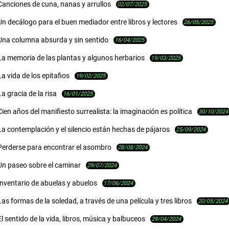
Canciones de cuna, nanas y arrullos
02/07/2025
Un decálogo para el buen mediador entre libros y lectores
26/05/2025
Una columna absurda y sin sentido
16/04/2025
La memoria de las plantas y algunos herbarios
19/03/2025
La vida de los epitafios
19/02/2025
La gracia de la risa
16/01/2025
Cien años del manifiesto surrealista: la imaginación es política
30/10/2024
La contemplación y el silencio están hechas de pájaros
25/09/2024
Perderse para encontrar el asombro
28/08/2024
Un paseo sobre el caminar
29/07/2024
Inventario de abuelas y abuelos
17/06/2024
Las formas de la soledad, a través de una película y tres libros
20/05/2024
El sentido de la vida, libros, música y balbuceos
29/04/2024