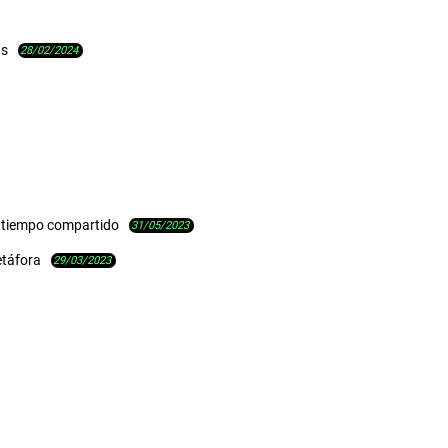
ás
28/02/2024
e tiempo compartido
31/05/2023
etáfora
29/03/2023