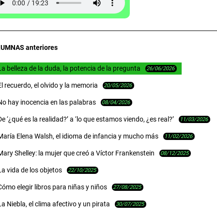
UMNAS anteriores
La belleza de la duda, la potencia de la pregunta
26/06/2026
El recuerdo, el olvido y la memoria
20/05/2026
No hay inocencia en las palabras
08/04/2026
De ‘¿qué es la realidad?’ a ‘lo que estamos viendo, ¿es real?’
11/03/2026
María Elena Walsh, el idioma de infancia y mucho más
11/02/2026
Mary Shelley: la mujer que creó a Víctor Frankenstein
08/12/2025
La vida de los objetos
22/10/2025
Cómo elegir libros para niñas y niños
27/08/2025
La Niebla, el clima afectivo y un pirata
30/07/2025